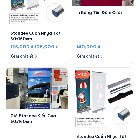
In Bảng Tên Đám Cưới
Standee Cuốn Nhựa Tốt
60x160cm
Giá
Giá
125,000
₫
105,000
₫
140,000
₫
gốc
hiện
Xem chi tiết
Xem chi tiết
là:
tại
125,000 ₫.
là:
-11%
105,000 ₫.
Giá Standee Kiểu Cửa
60x160cm
Standee Cuốn Nhựa Tốt