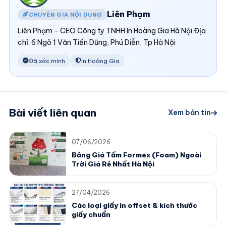
Liên Phạm
CHUYÊN GIA NỘI DUNG
Liên Phạm - CEO Công ty TNHH In Hoàng Gia Hà Nội Địa
chỉ: 6 Ngõ 1 Văn Tiến Dũng, Phú Diễn, Tp Hà Nội
Đã xác minh
In Hoàng Gia
Bài viết liên quan
Xem bản tin
07/06/2026
Bảng Giá Tấm Formex (Foam) Ngoài
Trời Giá Rẻ Nhất Hà Nội
27/04/2026
Các loại giấy in offset & kích thước
giấy chuẩn