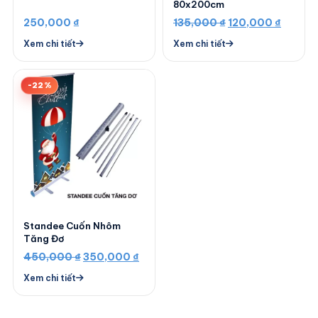
80x200cm
Giá
Giá
250,000
₫
135,000
₫
120,000
₫
gốc
hiện
Xem chi tiết
Xem chi tiết
là:
tại
135,000 ₫.
là:
-22%
120,00
Standee Cuốn Nhôm
Tăng Đơ
Giá
Giá
450,000
₫
350,000
₫
gốc
hiện
Xem chi tiết
là:
tại
450,000 ₫.
là: