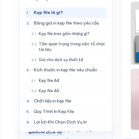
Kẹp file là gì?
1.
Bảng giá in kẹp file theo yêu cầu
2.
Kẹp file bao gồm những gì?
2.1
Tầm quan trọng trong việc tổ chức
2.2
tài liệu
Giá cho dịch vụ thiết kế
2.3
Kích thước in kẹp file tiêu chuẩn
3.
Kẹp file A4
3.1
Kẹp file A5
3.2
Chất liệu in kẹp file
4.
Quy Trình In Kẹp File
5.
Lợi Ích Khi Chọn Dịch Vụ In
6.
Như thế nào là in kẹp file chất
NHÓM DỊCH VỤ
7.
lượng