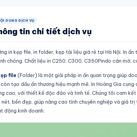
ỘI DUNG DỊCH VỤ
ông tin chi tiết dịch vụ
ng in kẹp file, in folder, kẹp tài liệu giá rẻ tại Hà Nội. In ấn
nh chóng. Chất liệu in C250, C300, C350Pindo cán mờ, cấn,
kẹp file
(Folder) là một giải pháp in ấn quan trọng giúp doa
còn tạo dấu ấn thương hiệu mạnh mẽ. In Hoàng Gia cung
ng cao, với thiết kế độc đáo và tinh tế. Chúng tôi cam k
 nét, bền đẹp, giúp nâng cao tính chuyên nghiệp và giá trị
t động kinh doanh.