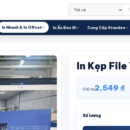
In Nhanh & In Offset
In Ấn Bao Bì
Cung Cấp Standee
In Kẹp File
2,549
₫
Chỉ từ
Số lượng