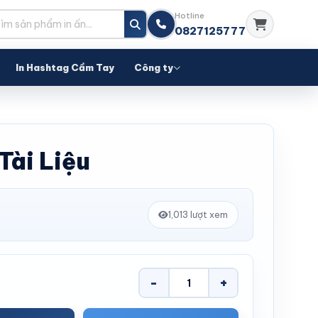
Hotline
0827125777
In Hashtag Cầm Tay
Công ty
 Tài Liệu
1,013 lượt xem
-
+