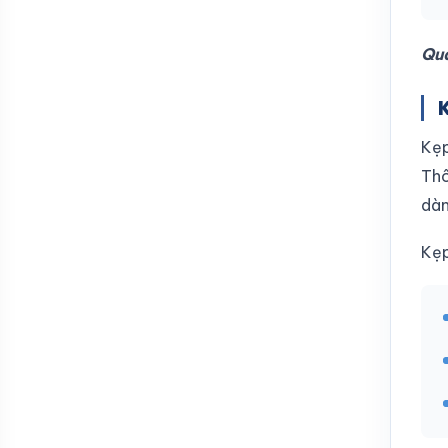
Qu
Kẹp
Thô
dàn
Kẹp