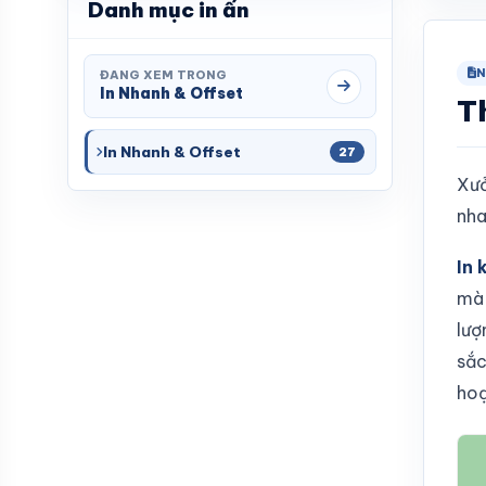
Danh mục in ấn
Các lưu ý khi in kẹp file
8.
Xưởng in kẹp file giá rẻ ở đâu tại Hà
N
9.
ĐANG XEM TRONG
Nội
In Nhanh & Offset
Th
Bảng giá in kẹp file 1 mặt
10.
In Nhanh & Offset
27
Bảng giá in kẹp fille 2 mặt
11.
Xưở
nha
In 
mà 
lượ
sắc
hoạ