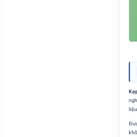
Kẹp
ngh
liệ
Đượ
khô