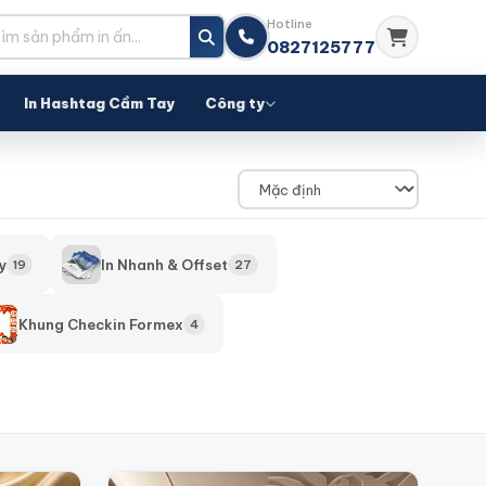
Hotline
0827125777
In Hashtag Cầm Tay
Công ty
y
In Nhanh & Offset
19
27
Khung Checkin Formex
4