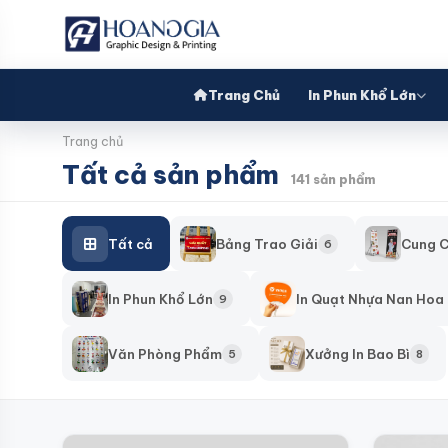
Trang Chủ
In Phun Khổ Lớn
Trang chủ
Tất cả sản phẩm
141 sản phẩm
Tất cả
Bảng Trao Giải
Cung C
6
In Phun Khổ Lớn
In Quạt Nhựa Nan Hoa
9
Văn Phòng Phẩm
Xưởng In Bao Bì
5
8