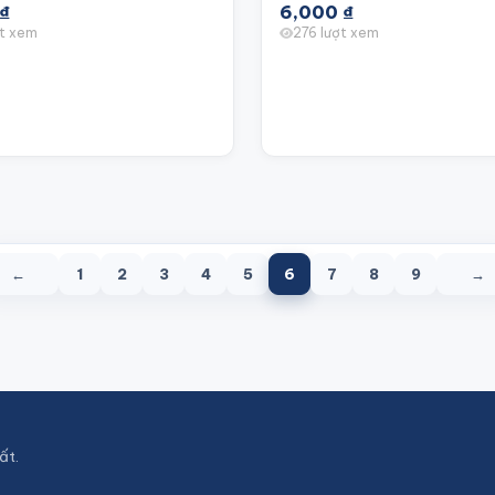
₫
6,000
₫
ợt xem
276 lượt xem
←
1
2
3
4
5
6
7
8
9
→
ất.