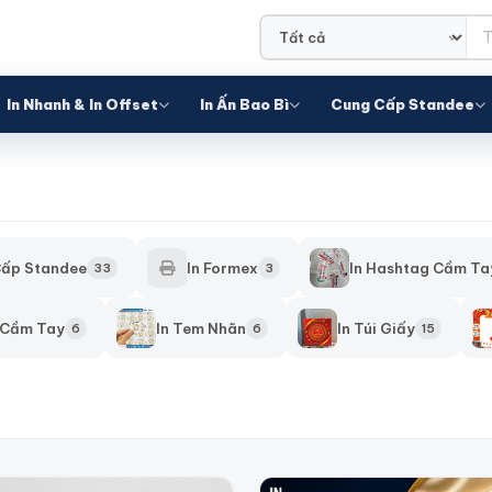
In Nhanh & In Offset
In Ấn Bao Bì
Cung Cấp Standee
ấp Standee
In Formex
In Hashtag Cầm Ta
33
3
 Cầm Tay
In Tem Nhãn
In Túi Giấy
6
6
15