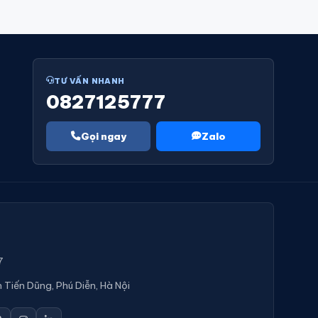
TƯ VẤN NHANH
0827125777
Gọi ngay
Zalo
7
 Tiến Dũng, Phú Diễn, Hà Nội