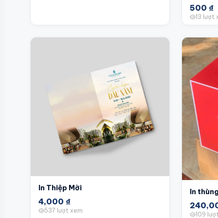
500
₫
13 lượt
In Thiệp Mời
In thùn
4,000
₫
240,0
537 lượt xem
109 lượ