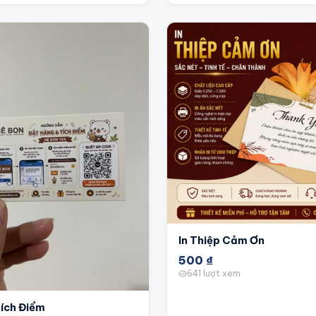
In Thiệp Cảm Ơn
500
₫
641 lượt xem
Tích Điểm