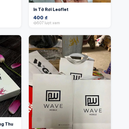
In Tờ Rơi Leaflet
400
₫
507 lượt xem
ng Thu