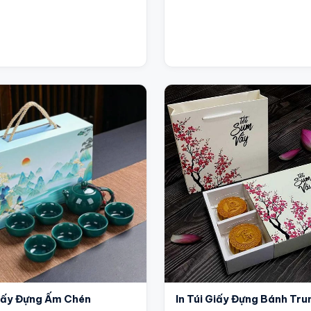
là:
tại
1,000 ₫.
là:
900 ₫.
Giấy Đựng Ấm Chén
In Túi Giấy Đựng Bánh Tru