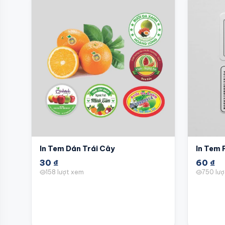
In Tem Dán Trái Cây
In Tem 
30
₫
60
₫
158 lượt xem
750 lư