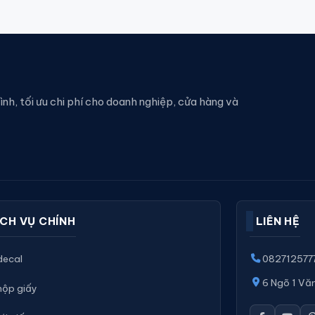
rình, tối ưu chi phí cho doanh nghiệp, cửa hàng và
ỊCH VỤ CHÍNH
LIÊN HỆ
 decal
082712577
6 Ngõ 1 Văn
 hộp giấy