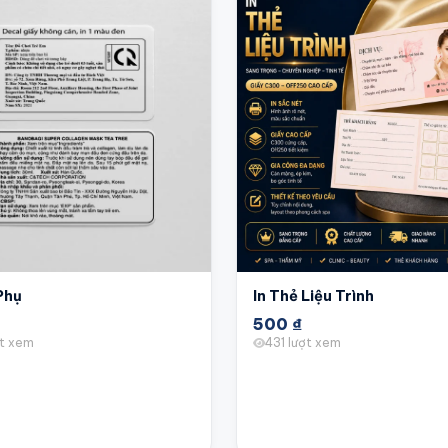
Phụ
In Thẻ Liệu Trình
500
₫
ợt xem
431 lượt xem