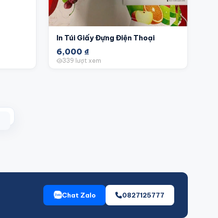
In Túi Giấy Đựng Điện Thoại
6,000
₫
339 lượt xem
Chat Zalo
0827125777