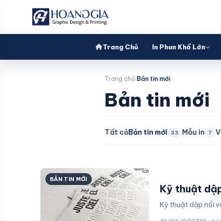
Trang Chủ
In Phun Khổ Lớn
Trang chủ
Bản tin mới
Bản tin mới
Tất cả
Bản tin mới
Mẫu in
V
33
7
BẢN TIN MỚI
Kỹ thuật dập
Kỹ thuật dập nổi v