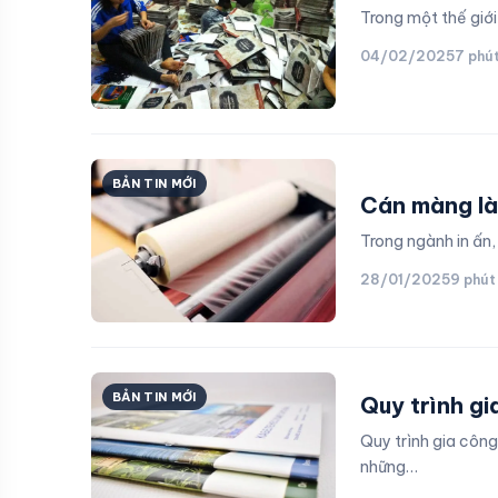
Trong một thế giới
04/02/2025
7 phú
BẢN TIN MỚI
Cán màng là 
Trong ngành in ấn
28/01/2025
9 phút
BẢN TIN MỚI
Quy trình gi
Quy trình gia côn
những…