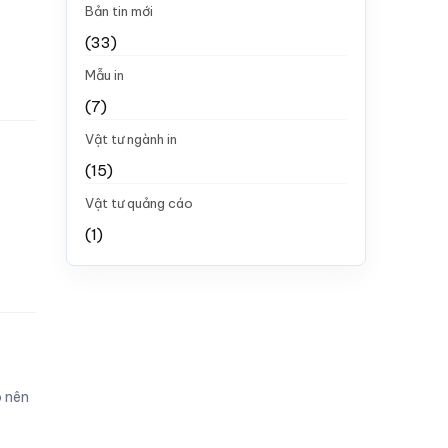
Bản tin mới
(33)
Mẫu in
(7)
Vật tư ngành in
(15)
Vật tư quảng cáo
(1)
o nên