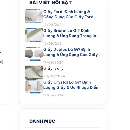
BÀI VIẾT NỔI BẬT
Giấy Ford, Định Lượng &
Công Dụng Của Giấy Ford
16/09/2024
Giấy Bristol Là Gì? Định
Lượng & Ứng Dụng Trong In
Ấn
16/09/2024
Giấy Duplex Là Gì? Định
5
Lượng & Ứng Dụng Của Giấy
Duplex
ưng…
17/09/2024
Giấy Ivory
20/09/2024
Giấy Crystal Là Gì? Định
Lượng Giấy & Ưu Nhược Điểm
17/09/2024
DANH MỤC