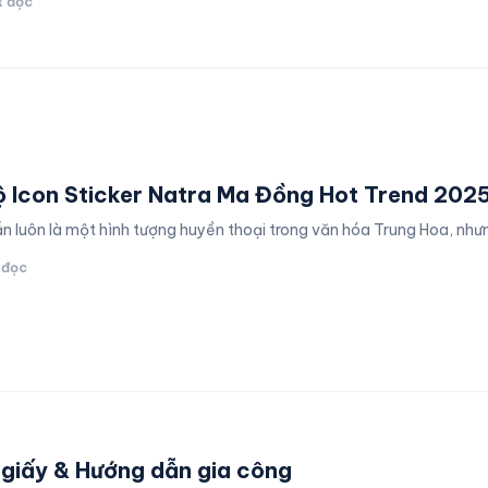
t đọc
Bộ Icon Sticker Natra Ma Đồng Hot Trend 202
n luôn là một hình tượng huyền thoại trong văn hóa Trung Hoa, nh
 đọc
 giấy & Hướng dẫn gia công