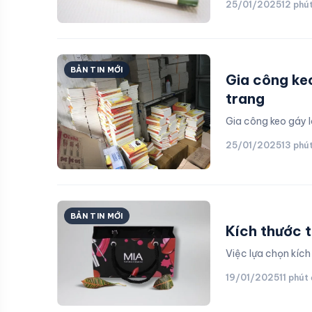
25/01/2025
12 phú
BẢN TIN MỚI
Gia công ke
trang
Gia công keo gáy 
25/01/2025
13 phú
BẢN TIN MỚI
Kích thước t
Việc lựa chọn kíc
19/01/2025
11 phút