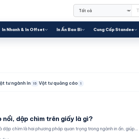
In Nhanh & In Offset
In Ấn Bao Bì
Cung Cấp Standee
ật tư ngành in
Vật tư quảng cáo
15
1
 nổi, dập chìm trên giấy là gì?
à dập chìm là hai phương pháp quan trọng trong ngành in ấn, giúp…