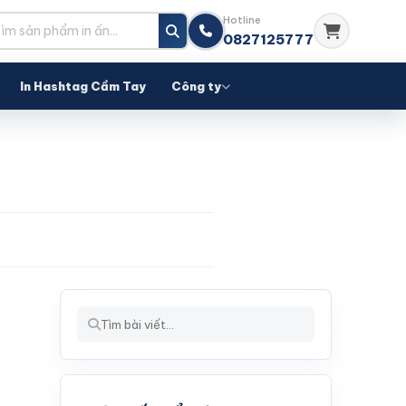
Hotline
0827125777
In Hashtag Cầm Tay
Công ty