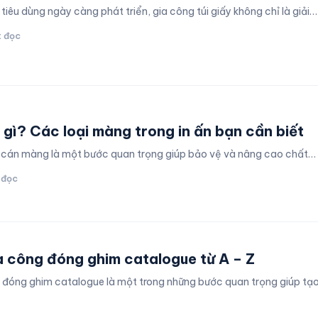
 tiêu dùng ngày càng phát triển, gia công túi giấy không chỉ là giải…
t đọc
gì? Các loại màng trong in ấn bạn cần biết
, cán màng là một bước quan trọng giúp bảo vệ và nâng cao chất…
 đọc
a công đóng ghim catalogue từ A – Z
g đóng ghim catalogue là một trong những bước quan trọng giúp tạ