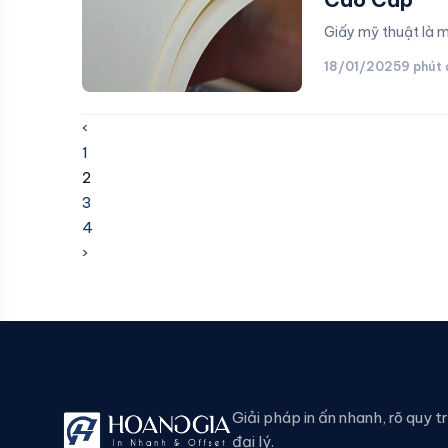
Giấy mỹ thuật là 
18/01/2025
9 phút
‹
1
2
3
4
›
Giải pháp in ấn nhanh, rõ quy t
đại lý.