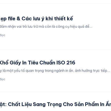
p file & Các lưu ý khi thiết kế
 đảm nhận vai trò lưu trữ mà còn là công cụ hiệu quả để…
 đọc
Khổ Giấy In Tiêu Chuẩn ISO 216
y là một yếu tố quan trọng trong ngành in ấn, ảnh hưởng trực tiếp…
 đọc
ật: Chất Liệu Sang Trọng Cho Sản Phẩm In Ấ